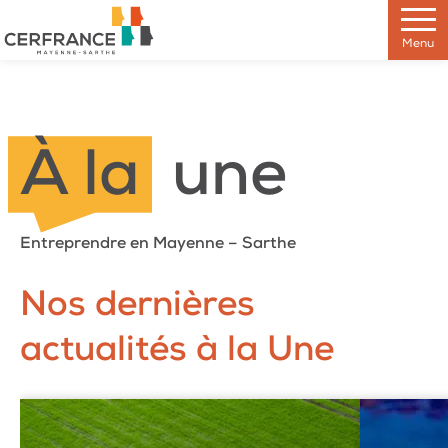
Skip
to
Menu
the
content
À la
une
Entreprendre en Mayenne – Sarthe
Nos dernières
actualités à la Une