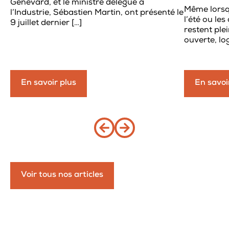
Genevard, et le ministre délégué à
Même lorsqu
l’Industrie, Sébastien Martin, ont présenté le
l’été ou le
9 juillet dernier […]
restent ple
ouverte, log
En savoir plus
En savoi
Voir tous nos articles