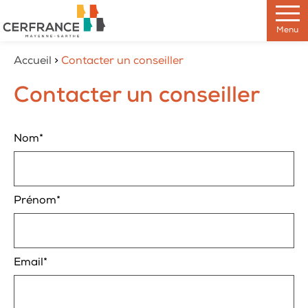
Skip
to
Menu
the
content
Accueil
>
Contacter un conseiller
Contacter un conseiller
Nom*
Prénom*
Email*