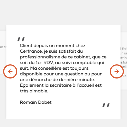
Client depuis un moment chez
ue ce
J’ai fa
Cerfrance, je suis satisfait du
pour u
professionnalisme de ce cabinet, que ce
créatio
soit du 1er RDV, au suivi comptable qui
satisfa
conseil 
suit. Ma conseillère est toujours
disponible pour une question ou pour
Mathis
une démarche de dernière minute.
Également la secrétaire à l’accueil est
très aimable.
Romain Dabet